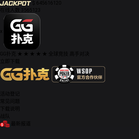
$
645616120
在线人数
3565123
x
GG扑克
★ ★ ★ ★ ★
全球竞技 高手对决
立即下载
活动登记
常见问题
下载说明
战队
最新报道
德州扑克