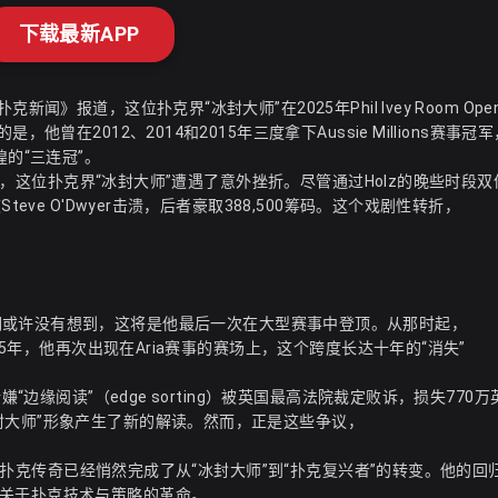
下载最新APP
报道，这位扑克界“冰封大师”在2025年Phil Ivey Room Openin
曾在2012、2014和2015年三度拿下Aussie Millions赛事冠军
的“三连冠”。
的首日，这位扑克界“冰封大师”遭遇了意外挫折。尽管通过Holz的晚些时段
eve O'Dwyer击溃，后者豪取388,500筹码。这个戏剧性转折，
时，他的对手们或许没有想到，这将是他最后一次在大型赛事中登顶。从那时起，
25年，他再次出现在Aria赛事的赛场上，这个跨度长达十年的“消失”
“边缘阅读”（edge sorting）被英国最高法院裁定败诉，损失770
封大师”形象产生了新的解读。然而，正是这些争议，
，这位扑克传奇已经悄然完成了从“冰封大师”到“扑克复兴者”的转变。他的回
关于扑克技术与策略的革命。