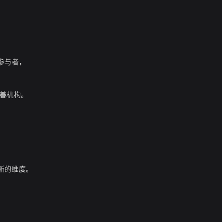
名参与者，
慈善机构。
了新的维度。