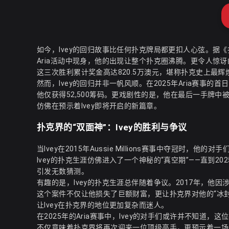
如今，Ivey的回归故事比任何扑克牌局都更扣人心弦。据《扑克新闻》
Aria活动中现身，他的出现让整个扑克圈沸腾。更令人惊讶的是，他
这三次胜利累计奖金高达820.5万澳元，堪称扑克史上最辉煌
然而，Ivey的回归并非一帆风顺。在2025年Aria赛事
他仅获得52,500筹码。更戏剧性的是，他在最后一手牌中被St
仿佛在预示着Ivey即将开启的新篇章。
扑克界的“双面神”：Ivey的胜利与争议
当Ivey在2015年Aussie Millions赛事中夺冠
Ivey的扑克生涯仿佛进入了一个神秘的“真空期”——直到20
引发无数猜测。
有趣的是，Ivey的扑克生涯总伴随着争议。2017年，他因涉嫌
这个案件不仅让他损失了巨额财富，更让扑克界对他的“冰
让Ivey在扑克界的地位更加复杂而迷人。
在2025年的Aria赛事中，Ivey的对手们或许并不知道
不仅意味着扑克界将再次迎来一位顶级高手，更预示着一场