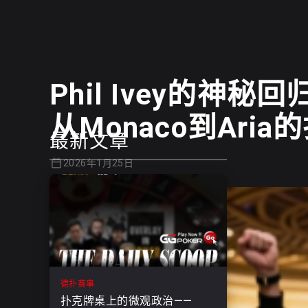
Phil Ivey的神秘回
从Monaco到Ari
最新文章
2026年1月25日
德扑赛事
扑克牌桌上的微观政治——