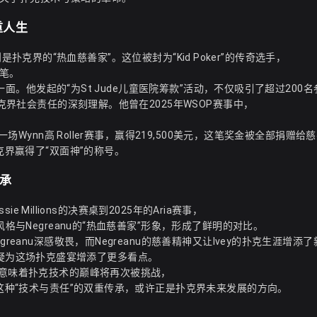
重人生
nu则是扑克界的“热血慈善家”。这位被封为“Kid Poker”的传奇选手，
笔。
的一面。他发起的“为St Jude儿童医院筹款”活动，不仅吸引了超过200
扑克界社会责任的深刻理解。他曾在2025年WSOP赛事中，
。
场Wynn高 Roller赛事，赢得219,500美元，这笔奖金被全部捐赠给
克界赢得了“双面神”的称号。
传承
ie Millions的决赛桌到2025年的Aria赛事，
格与Negreanu的“热血慈善家”形象，形成了鲜明的对比。
reanu深感敬畏，而Negreanu的慈善精神又让Ivey的扑克生涯增添
的出现无疑为这场扑克盛宴增添了更多看点。
归意味着扑克技术的巅峰将再次被挑战，
。这种“技术与责任”的双重传承，或许正是扑克界未来发展的方向。