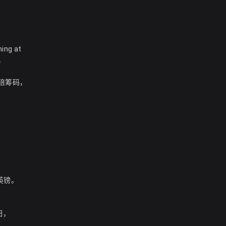
g at
，
双倍筹码，
万英镑。
归，