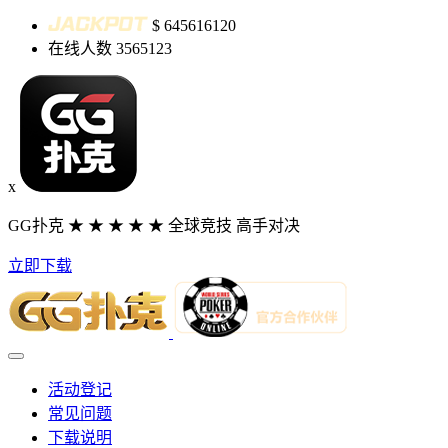
$
645616120
在线人数
3565123
x
GG扑克
★ ★ ★ ★ ★
全球竞技 高手对决
立即下载
活动登记
常见问题
下载说明