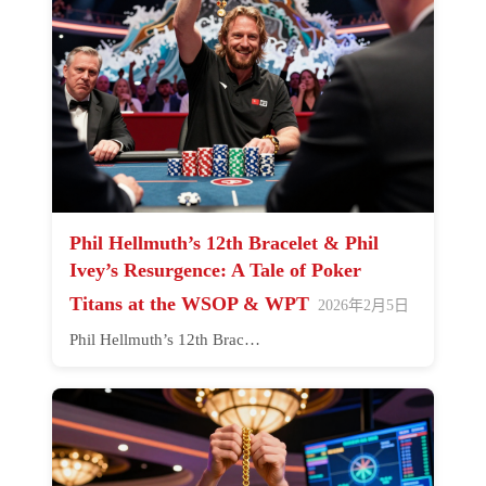
Phil Hellmuth’s 12th Bracelet & Phil
Ivey’s Resurgence: A Tale of Poker
Titans at the WSOP & WPT
2026年2月5日
Phil Hellmuth’s 12th Brac…