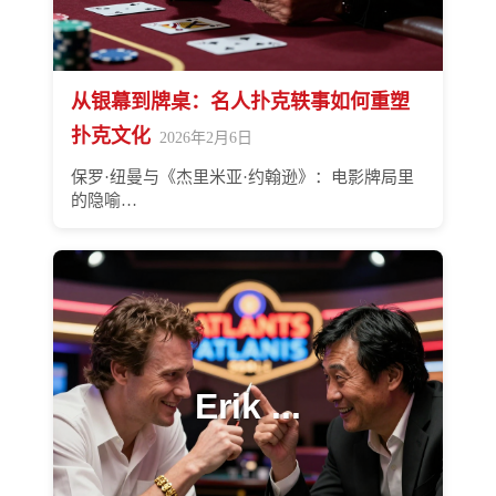
从银幕到牌桌：名人扑克轶事如何重塑
扑克文化
2026年2月6日
保罗·纽曼与《杰里米亚·约翰逊》：电影牌局里
的隐喻…
Erik ...