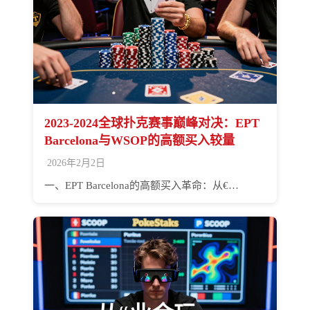
2023-2024全球扑克赛事巅峰对决：EPT
Barcelona与WSOP的高额买入较量
2026年2月2日
一、EPT Barcelona的高额买入革命：从€…