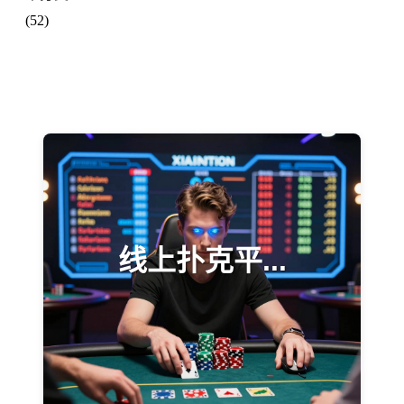
(52)
线上扑克平...