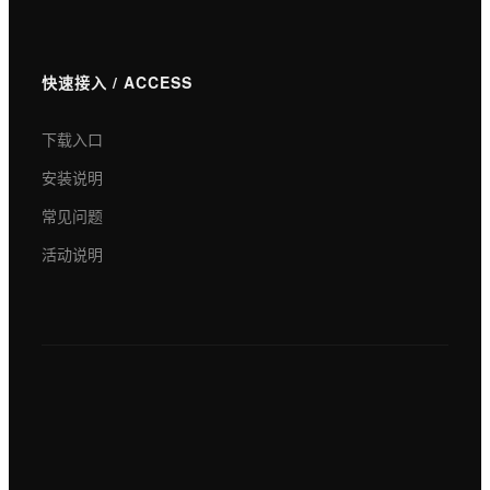
快速接入 / ACCESS
下载入口
安装说明
常见问题
活动说明