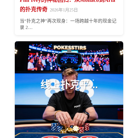
Phil Ivey的神秘回归：从Monaco到Aria
的扑克传奇
2026年1月25日
当“扑克之神”再次现身：一场跨越十年的现金记
录 2…
线上扑克平...