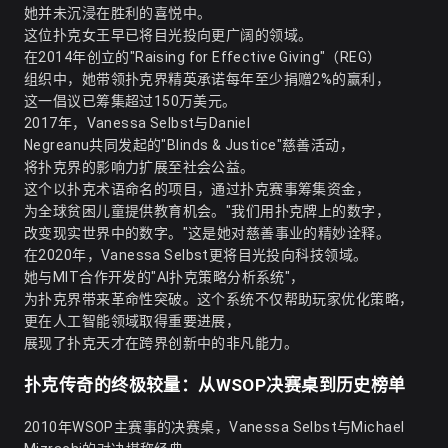
她并未沉浸在胜利的喜悦中。
这位扑克女王早已将目光投向更广阔的领域。
在2014年创立的"Raising for Effective Giving"（REG）
组织中，她带领扑克界精英承诺每年至少捐赠2%的赢利，
这一倡议已筹集超过150万美元。
2017年，Vanessa Selbst与Daniel
Negreanu共同发起的"Blinds & Justice"慈善活动，
将扑克界的影响力扩展至社会公益。
这个以扑克术语命名的项目，通过扑克赛事筹集资金，
为全球贫困儿童提供教育机会。"我们用扑克牌上的数字，
改变现实世界中的数字。"这是她对慈善事业的精妙诠释。
在2020年，Vanessa Selbst更将目光投向科技领域。
她与MIT合作开发的"AI扑克策略分析系统"，
为扑克界带来革命性突破。这个系统不仅帮助玩家优化策略，
更在人工智能领域取得重要进展，
展现了扑克天才在跨界创新中的非凡能力。
扑克传奇的终极较量：从WSOP决赛桌到历史榜单
2010年WSOP主赛事的决赛桌，Vanessa Selbst与Michael