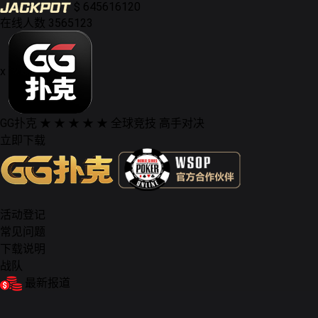
$
645616120
在线人数
3565123
x
GG扑克
★ ★ ★ ★ ★
全球竞技 高手对决
立即下载
活动登记
常见问题
下载说明
战队
最新报道
德州扑克