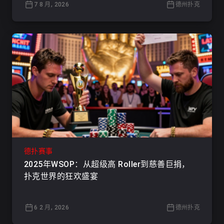
7 8 月, 2026
德州扑克
德扑赛事
2025年WSOP：从超级高 Roller到慈善巨捐，
扑克世界的狂欢盛宴
6 2 月, 2026
德州扑克