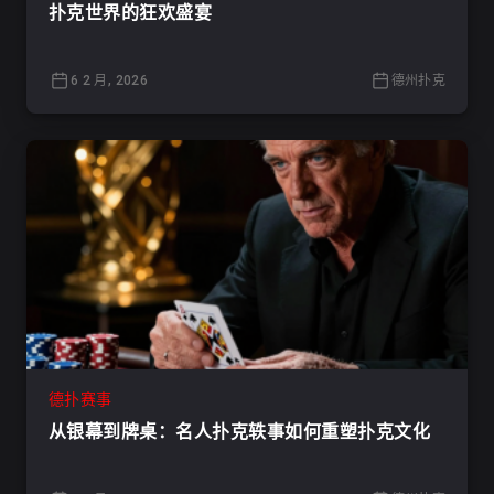
扑克世界的狂欢盛宴
6 2 月, 2026
德州扑克
德扑赛事
从银幕到牌桌：名人扑克轶事如何重塑扑克文化