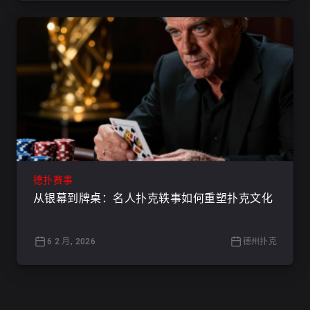
德扑赛事
从银幕到牌桌：名人扑克轶事如何重塑扑克文化
6 2 月, 2026
德州扑克