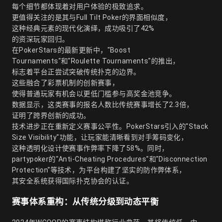
每个细节都体现着对用户体验的极致追求。
更值得关注的是其与Full Tilt Poker的界面相似度，
这种经典元素的现代化演绎，成功吸引了42%
的资深玩家回归。
在PokerStars的最新更新中，"Boost
Tournaments"和"Roulette Tournaments"的推出，
标志着平台正尝试突破传统扑克的边界。
这些融合了彩票机制的创新赛事，
使得普通玩家有机会以更低门槛参与高奖金池竞争。
数据显示，这类赛事的报名人数比传统赛事增长了2.3倍，
证明了跨界创新的成功。
技术进步正在重新定义赛事公平性。PokerStars引入的"Stack
Size Visibility"功能，让玩家能清晰看到对手筹码变化，
这种透明化设计使赛事作弊率下降了58%。同时，
partypoker的"Anti-Cheating Procedures"和"Disconnection
Protection"等技术，为平台构建了坚实的防作弊体系，
其安全系统获得国际扑克协会的认证。
赛事体系重构：从传统分级到动态平衡