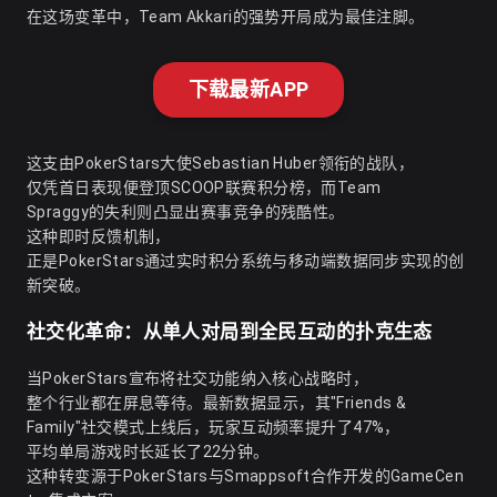
在这场变革中，Team Akkari的强势开局成为最佳注脚。
下载最新APP
这支由PokerStars大使Sebastian Huber领衔的战队，
仅凭首日表现便登顶SCOOP联赛积分榜，而Team
Spraggy的失利则凸显出赛事竞争的残酷性。
这种即时反馈机制，
正是PokerStars通过实时积分系统与移动端数据同步实现的创
新突破。
社交化革命：从单人对局到全民互动的扑克生态
当PokerStars宣布将社交功能纳入核心战略时，
整个行业都在屏息等待。最新数据显示，其"Friends &
Family"社交模式上线后，玩家互动频率提升了47%，
平均单局游戏时长延长了22分钟。
这种转变源于PokerStars与Smappsoft合作开发的GameCen